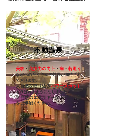
不動温泉
美容
・
免疫力の向上
・
病
・
若返り
などへのたくさんの効果が期待され
ております。
大自然を取り込み
パワースポット
と呼ばれるようになりました。
​大自然のエネルギーが入ったお湯
をご堪能ください。